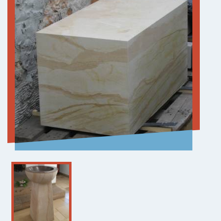
INFO
GEMEINDEBÜRO
0351 421 33 13
st-antonius
@selige-maertyrer-dresden.de