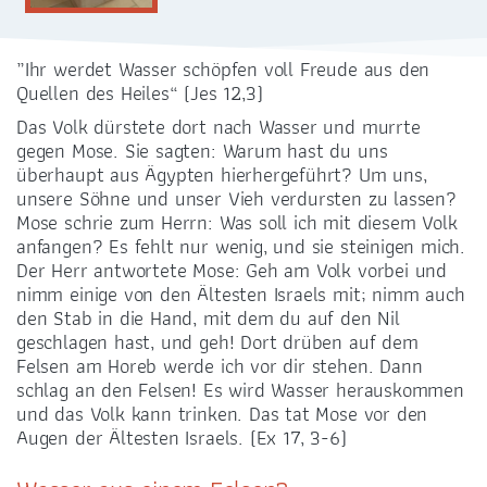
SONNTAGSMESSEN
18.30 Uhr Vorabend
„Ihr werdet Wasser schöpfen voll Freude aus den
10.30 Uhr
Quellen des Heiles“ (Jes 12,3)
Das Volk dürstete dort nach Wasser und murrte
gegen Mose. Sie sagten: Warum hast du uns
überhaupt aus Ägypten hierhergeführt? Um uns,
unsere Söhne und unser Vieh verdursten zu lassen?
Mose schrie zum Herrn: Was soll ich mit diesem Volk
ADRESSE
anfangen? Es fehlt nur wenig, und sie steinigen mich.
Der Herr antwortete Mose: Geh am Volk vorbei und
Bünaustraße 10 /
Schillingplatz 17
nimm einige von den Ältesten Israels mit; nimm auch
01159 Dresden-Löbtau
den Stab in die Hand, mit dem du auf den Nil
geschlagen hast, und geh! Dort drüben auf dem
Felsen am Horeb werde ich vor dir stehen. Dann
schlag an den Felsen! Es wird Wasser herauskommen
und das Volk kann trinken. Das tat Mose vor den
Augen der Ältesten Israels. (Ex 17, 3-6)