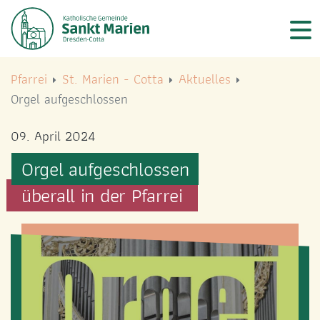
Logo Kath. Pfarrei Selige Märtyrer vom Münchner Platz
Logo Kath. Pfarrei Selige Märtyrer vom Münchner Platz
START
Pfarrei
St. Marien - Cotta
Aktuelles
Orgel aufgeschlossen
ÜBER UNS
09. April 2024
GEMEINDELEBEN
Orgel aufgeschlossen
SEELSORGE & GLAUBEN
überall in der Pfarrei
AKTUELLES
TERMINE
RÄUMLICHKEITEN
PFARREI