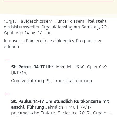
SONNTAGSMESSEN
17.00 Uhr Vorabend
09.00 Uhr
"Orgel - aufgeschlossen" - unter diesem Titel steht
ein bistumsweiter Orgelaktionstag am Samstag, 20.
April, von 14 bis 17 Uhr.
In unserer Pfarrei gibt es folgendes Programm zu
erleben:
ADRESSE
St. Petrus, 14-17 Uhr
Jehmlich, 1968, Opus 869
Gottfried-Keller-Straße 50
(II/P/16)
01157 Dresden-Cotta
Orgelvorführung: Sr. Franziska Lehmann
St. Paulus 14-17 Uhr stündlich Kurzkonzerte mit
anschl. Führung
Jehmlich, 1946 (II/P/17,
pneumatische Traktur, Sanierung 2015 , Orgelbau,