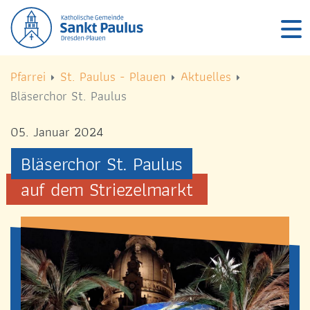
Logo Kath. Pfarrei Selige Märtyrer vom Münchner Platz
Logo Kath. Pfarrei Selige Märtyrer vom Münchner Platz
START
Pfarrei
St. Paulus - Plauen
Aktuelles
Bläserchor St. Paulus
ÜBER UNS
05. Januar 2024
GEMEINDELEBEN
Bläserchor St. Paulus
SEELSORGE & GLAUBEN
auf dem Striezelmarkt
AKTUELLES
TERMINE
RÄUMLICHKEITEN
PFARREI