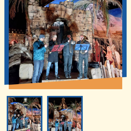
INFO
GEMEINDEBÜRO
0351 467 67 51
st-paulus
@selige-maertyrer-dresden.de