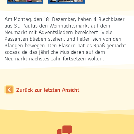
SONNTAGSMESSEN
17.00 Uhr Vorabend
Am Montag, den 18. Dezember, haben 4 Blechbläser
09.00 Uhr
aus St. Paulus den Weihnachtsmarkt auf dem
Neumarkt mit Adventsliedern bereichert. Viele
Passanten blieben stehen, und ließen sich von den
Klängen bewegen. Den Bläsern hat es Spaß gemacht,
sodass sie das jährliche Musizieren auf dem
Neumarkt nächstes Jahr fortsetzen wollen.
ADRESSE
Bernhardstraße 42
01187 Dresden-Plauen
Zurück zur letzten Ansicht