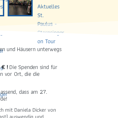
ßen und Häusern unterwegs
 € !
Die Spenden sind für
 vor Ort, die die
passend, dass am 27.
de!
ch mit Daniela Dicker von
(fast) auswendig und