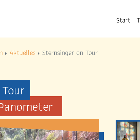
Start
T
r Platz
 Platz
SEELSORGE & GLAUBEN
n
Aktuelles
Sternsinger on Tour
Impulse
Sakramente
Religionsunterricht
 Tour
International
 Panometer
AKTUELLES
Vermeldungen &
Gottesdienstzeiten