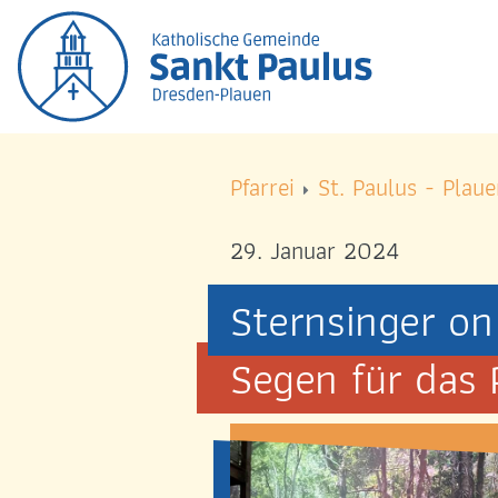
Logo Kath. Pfarrei Selige Märtyrer vom Münchne
Logo Kath. Pfarrei Selige Märtyrer vom Münchner
START
Pfarrei
St. Paulus - Plaue
ÜBER UNS
29. Januar 2024
Ansprechpartner
Gremien
Sternsinger on
Chronik
Segen für das
GEMEINDELEBEN
Gruppen
Kinder Jugend & Familie