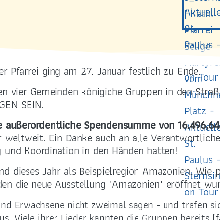
er Pfarrei ging am 27. Januar festlich zu Ende.
len vier Gemeinden königiche Gruppen in den Stra
GEN SEIN.
die außerordentliche Spendensumme von 16.496,64
r weltweit. Ein Danke auch an alle Verantwortlichen
g und Koordination in den Händen hatten!
d dieses Jahr als Beispielregion Amazonien. Wie 
en die neue Ausstellung "Amazonien" eröffnet wur
und Erwachsene nicht zweimal sagen - und trafen si
rus. Viele ihrer Lieder kannten die Gruppen bereits 