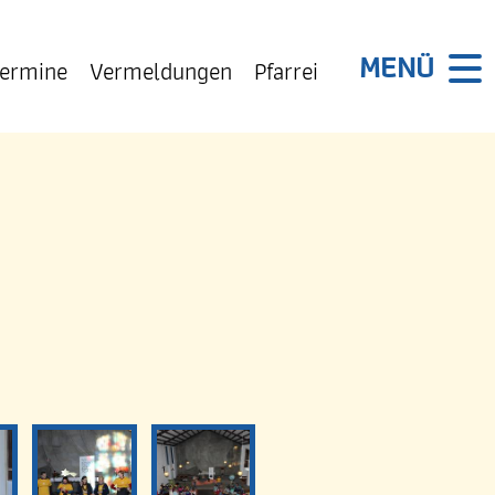
ermine
Vermeldungen
Pfarrei
PFARREI
Selige Märtyrer
Sankt Marien . Cotta
Sankt Antonius . Löbtau
Sankt Paulus . Plauen
Sankt Petrus . Strehlen
INFO
Kontakt