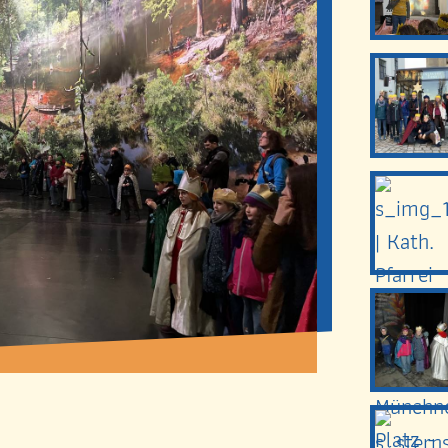
Gemeindebriefe
TERMINE
RÄUMLICHKEITEN
ONNTAGSMESSEN
ADRESSE
7.00 Uhr Vorabend
Bernhardstraße 42
09.00 Uhr
01187 Dresden-Plaue