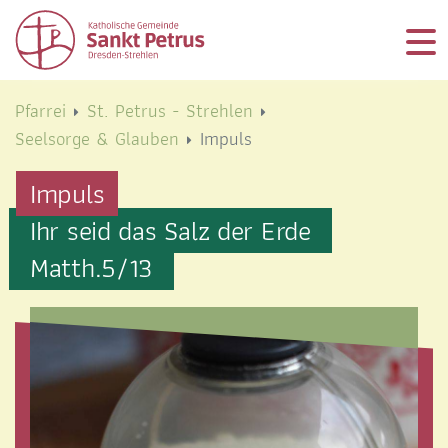
Logo Kath. Pfarrei Selige Märtyrer vom Münchner Platz
Logo Kath. Pfarrei Selige Märtyrer vom Münchner Platz
START
Pfarrei
St. Petrus - Strehlen
Seelsorge & Glauben
Impuls
ÜBER UNS
Impuls
GEMEINDELEBEN
Ihr seid das Salz der Erde
SEELSORGE & GLAUBEN
Matth.5/13
AKTUELLES
TERMINE
RÄUMLICHKEITEN
PFARREI