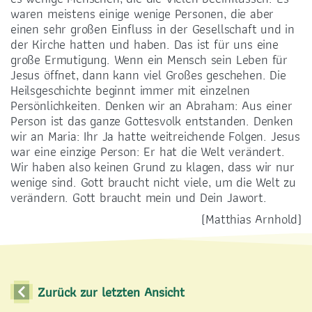
SONNTAGSMESSEN
waren meistens einige wenige Personen, die aber
einen sehr großen Einfluss in der Gesellschaft und in
18.30 Uhr Vorabend
der Kirche hatten und haben. Das ist für uns eine
10.30 Uhr
große Ermutigung. Wenn ein Mensch sein Leben für
Jesus öffnet, dann kann viel Großes geschehen. Die
Heilsgeschichte beginnt immer mit einzelnen
Persönlichkeiten. Denken wir an Abraham: Aus einer
Person ist das ganze Gottesvolk entstanden. Denken
wir an Maria: Ihr Ja hatte weitreichende Folgen. Jesus
war eine einzige Person: Er hat die Welt verändert.
ADRESSE
Wir haben also keinen Grund zu klagen, dass wir nur
wenige sind. Gott braucht nicht viele, um die Welt zu
Dohnaer Straße 53
verändern. Gott braucht mein und Dein Jawort.
01219 Dresden-Strehlen
(Matthias Arnhold)
Zurück zur letzten Ansicht