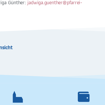
187 Dresden-Plauen
DE59 7509 0300 00
wiga Günther:
2288 33
nsicht