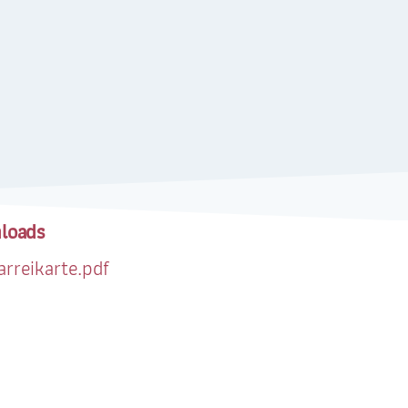
loads
arreikarte.pdf
G
FÖRDERUNG
G.