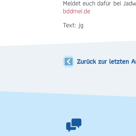
selige-maertyrer-
01
Meldet euch dafür bei Jad
dresden@pfarrei-bddmei.de
Text: jg
Zurück zur letzten A