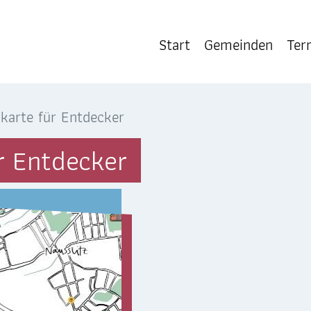
Start
Gemeinden
Ter
r Platz
 Platz
AKTUELLES
ikarte für Entdecker
Vermeldungen
ür Entdecker
Pfarrmagazin
Gottesdienste
TERMINE
PFARREI
Selige Märtyrer
Sankt Marien . Cotta