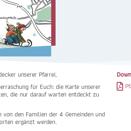
Sankt Antonius . Löbtau
Sankt Paulus . Plauen
Sankt Petrus . Strehlen
ecker unserer Pfarrei,
Down
Pf
rraschung für Euch: die Karte unserer
rten, die nur darauf warten entdeckt zu
ADRESSE
BANKVERBINDUN
von den Familien der 4 Gemeinden und
orten ergänzt werden.
Bernhardstraße 42
LIGA-Bank Dresden e.