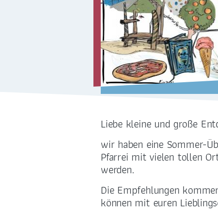
Sakramente
Kirchliche Orte
Religionsunterricht
International
Liebe kleine und große Entd
wir haben eine Sommer-Übe
Pfarrei mit vielen tollen O
werden.
ZENTRALBÜRO
Die Empfehlungen kommen 
können mit euren Lieblings
0351 - 4676751