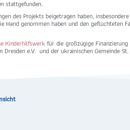
187 Dresden-Plauen
DE59 7509 0300 00
n stattgefunden.
2288 33
ngen des Projekts beigetragen haben, insbesondere 
n die Hand genommen haben und den geflüchteten 
e Kinderhilfswerk
für die großzügige Finanzierung 
orm Dresden e.V. und der ukrainischen Gemeinde St.
nsicht