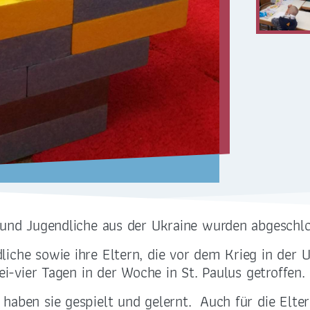
Sankt Antonius . Löbtau
Sankt Paulus . Plauen
Sankt Petrus . Strehlen
 und Jugendliche aus der Ukraine wurden abgeschlo
iche sowie ihre Eltern, die vor dem Krieg in der U
ADRESSE
BANKVERBINDUN
ei-vier Tagen in der Woche in St. Paulus getroffen.
Bernhardstraße 42
LIGA-Bank Dresden e.
haben sie gespielt und gelernt. Auch für die Elte