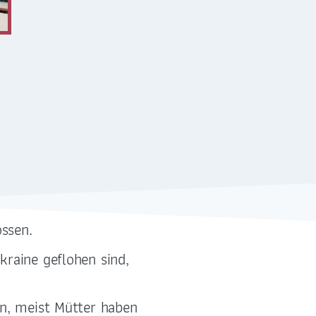
ssen.
kraine geflohen sind,
G
FÖRDERUNG
G.
rn, meist Mütter haben