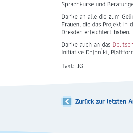
selige-maertyrer-
01
Sprachkurse und Beratunge
dresden@pfarrei-bddmei.de
Danke an alle die zum Geli
Frauen, die das Projekt i
Dresden erleichtert haben.
Danke auch an das
Deutsch
Initiative Dolon´ki, Plattf
Text: JG
Zurück zur letzten A