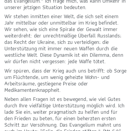
das Evangelium.“ Ich frage mich, was kann Umkehr in
unserer jetzigen Situation bedeuten.
Wir stehen inmitten einer Welt, die sich seit einem
Jahr mittelbar oder unmittelbar im Krieg befindet.
Wir sehen, wie sich eine Spirale der Gewalt immer
weiterdreht: der unrechtmäßige Überfall Russlands;
BANKVERBINDUNG
das Recht der Ukraine, sich zu verteidigen; die
Unterstützung mit immer neuen Waffen durch die
LIGA-Bank Dresden e.G.
westliche Welt. Diese Dynamik ist ein Dilemma, denn
DE59 7509 0300 0008 2288 33
wir dürfen nicht vergessen: jede Waffe tötet.
Wir spüren, dass der Krieg auch uns betrifft: ob Sorge
um Flüchtende, um wenig geheizte Wohn- und
Arbeitsräume, gestiegene Preise oder
Medikamentenknappheit.
Neben allen Fragen ist es bewegend, wie viel Gutes
FÖRDERUNG
durch Ihre vielfältige Unterstützung möglich wird. Ich
lade Sie ein, weiter pragmatisch zu helfen und für
den Frieden zu beten, für einen beherzten ersten
Schritt zur Versöhnung. Das Evangelium mahnt uns