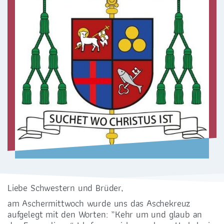
ZENTRALBÜRO
0351 - 4676751
selige-maertyrer-dresden@pfarrei-bddmei.de
Liebe Schwestern und Brüder,
ADRESSE
am Aschermittwoch wurde uns das Aschekreuz
Bernhardstraße 42
aufgelegt mit den Worten: „Kehr um und glaub an
01187 Dresden-Plauen