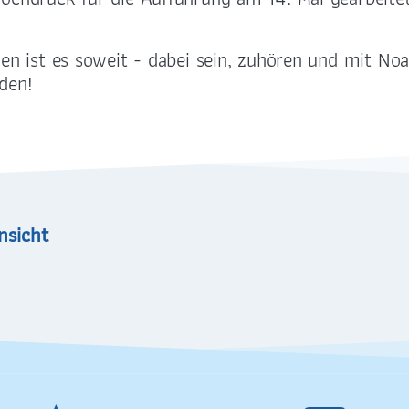
187 Dresden-Plauen
DE59 7509 0300 00
2288 33
ien ist es soweit - dabei sein, zuhören und mit 
den!
nsicht