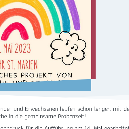
Sankt Antonius . Löbtau
Sankt Paulus . Plauen
Sankt Petrus . Strehlen
inder und Erwachsenen laufen schon länger, mit de
ADRESSE
BANKVERBINDUN
che in die gemeinsame Probenzeit!
Bernhardstraße 42
LIGA-Bank Dresden e.
ochdruck für die Aufführung am 14. Mai gearbeitet,