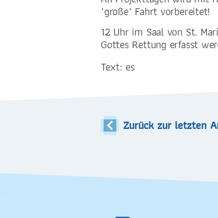
selige-maertyrer-
01
"große" Fahrt vorbereitet!
dresden@pfarrei-bddmei.de
12 Uhr im Saal von St. Mar
Gottes Rettung erfasst wer
Text: es
Zurück zur letzten A