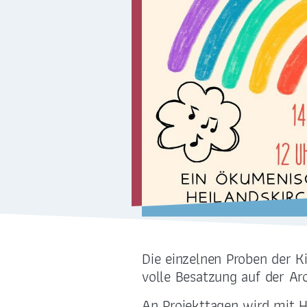
Sakramente
Kirchliche Orte
Religionsunterricht
International
Die einzelnen Proben der K
ZENTRALBÜRO
volle Besatzung auf der Ar
0351 - 4676751
An Projekttagen wird mit H