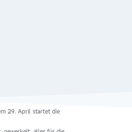
m 29. April startet die
G
FÖRDERUNG
G.
 gewerkelt, alles für die