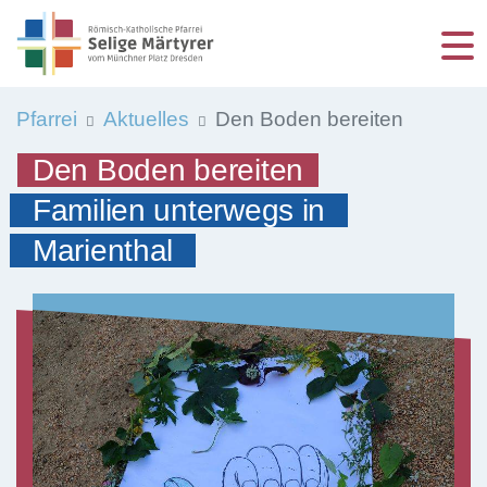
Logo Kath. Pfarrei Selige Märtyrer vom Münchner 
Logo Kath. Pfarrei Selige Märtyrer vom Münchner Pl
STARTSEITE
Pfarrei
Aktuelles
Den Boden bereiten
ÜBER UNS
Den Boden bereiten
Familien unterwegs in
SEELSORGE & GLAUBEN
Marienthal
AKTUELLES
TERMINE
PFARREI
INFO