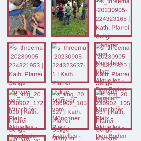
BANKVERBINDUNG
LIGA-Bank Dresden e.G.
DE59 7509 0300 0008 2288 33
FÖRDERUNG