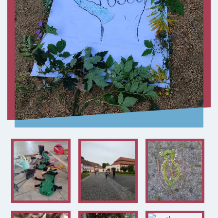
ZENTRALBÜRO
0351 - 4676751
selige-maertyrer-dresden@pfarrei-bddmei.de
ADRESSE
Bernhardstraße 42
01187 Dresden-Plauen