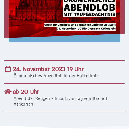
ZENTRALBÜRO
0351 - 4676751
selige-maertyrer-dresden@pfarrei-bddmei.de
24. November 2023 19 Uhr
Ökumenisches Abendlob in der Kathedrale
ab 20 Uhr
Abend der Zeugen - Impulsvortrag von Bischof
Ashkarian
ADRESSE
Bernhardstraße 42
01187 Dresden-Plauen