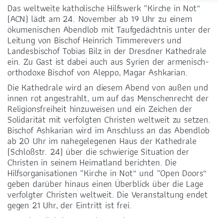
Das weltweite katholische Hilfswerk „Kirche in Not“
(ACN) lädt am 24. November ab 19 Uhr zu einem
ökumenischen Abendlob mit Taufgedächtnis unter der
Leitung von Bischof Heinrich Timmerevers und
Landesbischof Tobias Bilz in der Dresdner Kathedrale
ein. Zu Gast ist dabei auch aus Syrien der armenisch-
BANKVERBINDUNG
orthodoxe Bischof von Aleppo, Magar Ashkarian.
Die Kathedrale wird an diesem Abend von außen und
LIGA-Bank Dresden e.G.
innen rot angestrahlt, um auf das Menschenrecht der
DE59 7509 0300 0008 2288 33
Religionsfreiheit hinzuweisen und ein Zeichen der
Solidarität mit verfolgten Christen weltweit zu setzen.
Bischof Ashkarian wird im Anschluss an das Abendlob
ab 20 Uhr im nahegelegenen Haus der Kathedrale
(Schloßstr. 24) über die schwierige Situation der
Christen in seinem Heimatland berichten. Die
FÖRDERUNG
Hilfsorganisationen „Kirche in Not“ und „Open Doors“
geben darüber hinaus einen Überblick über die Lage
verfolgter Christen weltweit. Die Veranstaltung endet
gegen 21 Uhr, der Eintritt ist frei.