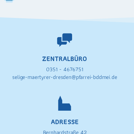
BANKVERBINDUNG
LIGA-Bank Dresden e.G.
ZENTRALBÜRO
DE59 7509 0300 0008 2288 33
0351 - 4676751
selige-maertyrer-dresden@pfarrei-bddmei.de
FÖRDERUNG
ADRESSE
Bernhardstraße 42