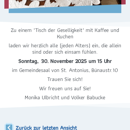
Zu einem "Tisch der Geselligkeit" mit Kaffee und
Kuchen
laden wir herzlich alle (jeden Alters) ein, die allein
ZENTRALBÜRO
sind oder sich einsam fühlen.
0351 - 4676751
Sonntag, 30. November 2025 um 15 Uhr
selige-maertyrer-dresden@pfarrei-bddmei.de
im Gemeindesaal von St. Antonius, Bünaustr.10
Trauen Sie sich!
Wir freuen uns auf Sie!
Monika Ulbricht und Volker Babucke
ADRESSE
Bernhardstraße 42
Zurück zur letzten Ansicht
01187 Dresden-Plauen