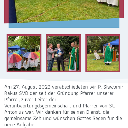
ZENTRALBÜRO
0351 - 4676751
selige-maertyrer-dresden@pfarrei-bddmei.de
Am 27. August 2023 verabschiedeten wir P. Sławomir
Rakus SVD der seit der Gründung Pfarrer unserer
Pfarrei, zuvor Leiter der
Verantwortungdsgemeinschaft und Pfarrer von St.
ADRESSE
Antonius war. Wir danken für seinen Dienst, die
gemeinsame Zeit und wünschen Gottes Segen für die
Bernhardstraße 42
neue Aufgabe
.
01187 Dresden-Plauen