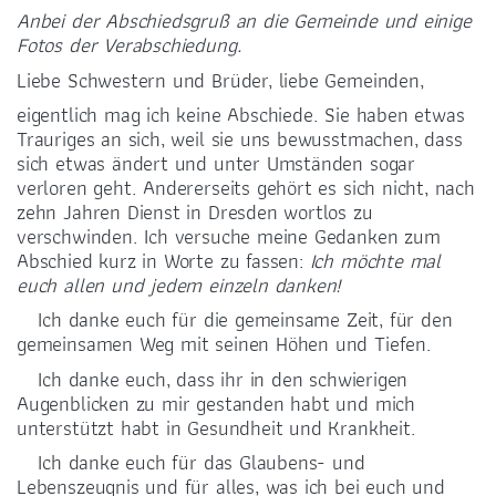
Anbei der Abschiedsgruß an die Gemeinde und einige
Fotos der Verabschiedung.
Liebe Schwestern und Brüder, liebe Gemeinden,
eigentlich mag ich keine Abschiede. Sie haben etwas
Trauriges an sich, weil sie uns bewusstmachen, dass
BANKVERBINDUNG
sich etwas ändert und unter Umständen sogar
verloren geht. Andererseits gehört es sich nicht, nach
LIGA-Bank Dresden e.G.
zehn Jahren Dienst in Dresden wortlos zu
DE59 7509 0300 0008 2288 33
verschwinden. Ich versuche meine Gedanken zum
Abschied kurz in Worte zu fassen:
Ich möchte mal
euch allen und jedem einzeln danken!
Ich danke euch für die gemeinsame Zeit, für den
gemeinsamen Weg mit seinen Höhen und Tiefen.
Ich danke euch, dass ihr in den schwierigen
FÖRDERUNG
Augenblicken zu mir gestanden habt und mich
unterstützt habt in Gesundheit und Krankheit.
Ich danke euch für das Glaubens- und
Lebenszeugnis und für alles, was ich bei euch und