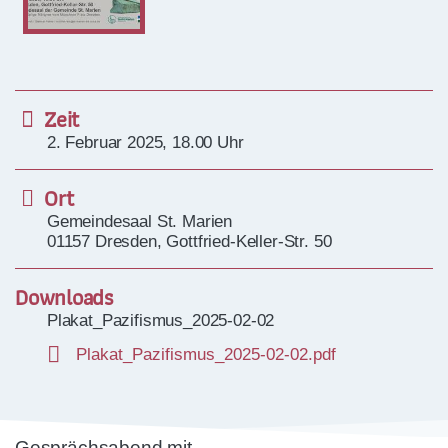
Zeit
BANKVERBINDUNG
2. Februar 2025, 18.00 Uhr
LIGA-Bank Dresden e.G.
Ort
DE59 7509 0300 0008 2288 33
Gemeindesaal St. Marien
01157 Dresden, Gottfried-Keller-Str. 50
Downloads
Plakat_Pazifismus_2025-02-02
FÖRDERUNG
Plakat_Pazifismus_2025-02-02.pdf
Gesprächsabend mit