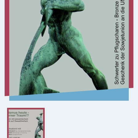
ZENTRALBÜRO
0351 - 4676751
selige-maertyrer-dresden@pfarrei-bddmei.de
ADRESSE
Bernhardstraße 42
01187 Dresden-Plauen