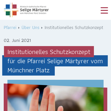
Logo Kath. Pfarrei Selige Märtyrer vom Münchner Platz
Logo Kath. Pfarrei Selige Märtyrer vom Münchner Platz
STARTSEITE
Pfarrei
Über Uns
Institutionelles Schutzkonzept
ÜBER UNS
02. Juni 2021
SEELSORGE & GLAUBEN
Institutionelles Schutzkonzept
für die Pfarrei Selige Märtyrer vom
AKTUELLES
Münchner Platz
TERMINE
PFARREI
INFO