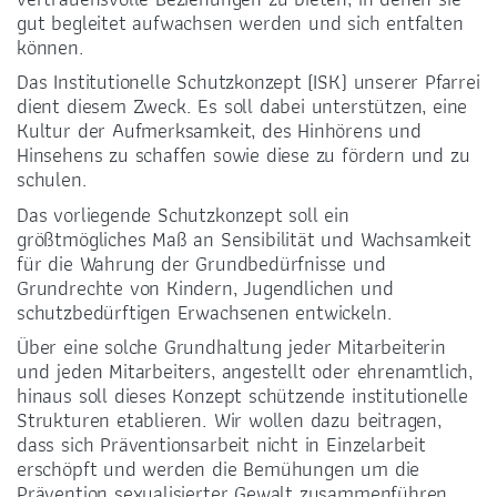
gut begleitet aufwachsen werden und sich entfalten
können.
Das Institutionelle Schutzkonzept (ISK) unserer Pfarrei
dient diesem Zweck. Es soll dabei unterstützen, eine
Kultur der Aufmerksamkeit, des Hinhörens und
Hinsehens zu schaffen sowie diese zu fördern und zu
BANKVERBINDUNG
schulen.
LIGA-Bank Dresden e.G.
Das vorliegende Schutzkonzept soll ein
DE59 7509 0300 0008 2288 33
größtmögliches Maß an Sensibilität und Wachsamkeit
für die Wahrung der Grundbedürfnisse und
Grundrechte von Kindern, Jugendlichen und
schutzbedürftigen Erwachsenen entwickeln.
Über eine solche Grundhaltung jeder Mitarbeiterin
und jeden Mitarbeiters, angestellt oder ehrenamtlich,
FÖRDERUNG
hinaus soll dieses Konzept schützende institutionelle
Strukturen etablieren. Wir wollen dazu beitragen,
dass sich Präventionsarbeit nicht in Einzelarbeit
erschöpft und werden die Bemühungen um die
Prävention sexualisierter Gewalt zusammenführen.