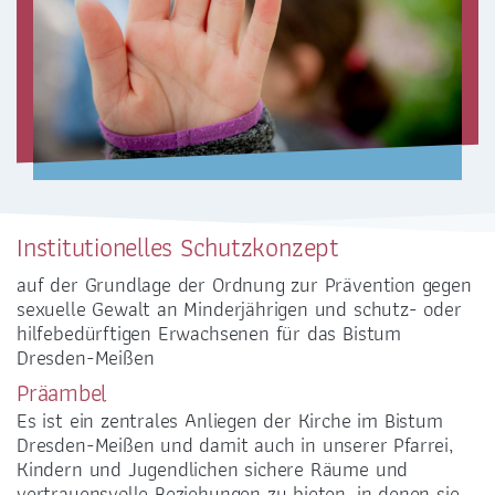
ZENTRALBÜRO
0351 - 4676751
Institutionelles Schutzkonzept
selige-maertyrer-dresden@pfarrei-bddmei.de
auf der Grundlage der Ordnung zur Prävention gegen
sexuelle Gewalt an Minderjährigen und schutz- oder
hilfebedürftigen Erwachsenen für das Bistum
Dresden-Meißen
Präambel
ADRESSE
Es ist ein zentrales Anliegen der Kirche im Bistum
Dresden-Meißen und damit auch in unserer Pfarrei,
Bernhardstraße 42
Kindern und Jugendlichen sichere Räume und
01187 Dresden-Plauen
vertrauensvolle Beziehungen zu bieten, in denen sie