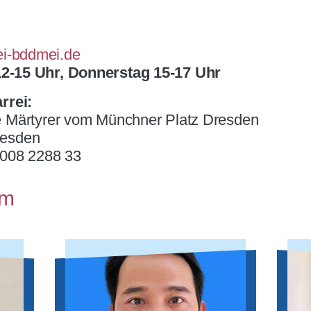
ei-bddmei.de
12-15 Uhr, Donnerstag 15-17 Uhr
rrei:
ge Märtyrer vom Münchner Platz Dresden
resden
008 2288 33
Pastoralteam