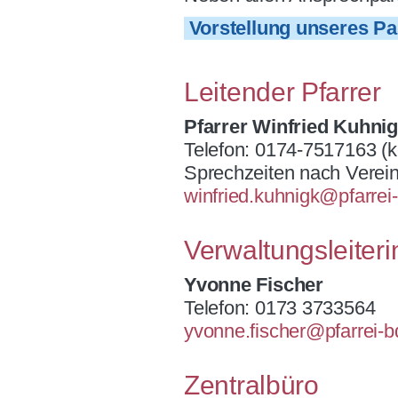
Vorstellung unseres P
Sakramente
Kirchliche Orte
Leitender Pfarrer
Religionsunterricht
Pfarrer Winfried Kuhni
International
Telefon: 0174-7517163 (
Sprechzeiten nach Verei
winfried.kuhnigk@pfarrei
Verwaltungsleiteri
Yvonne Fischer
Telefon: 0173 3733564
yvonne.fischer@pfarrei-
Zentralbüro