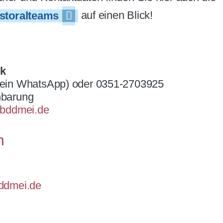
auf einen Blick!
astoralteams
Sankt Antonius . Löbtau
Sankt Paulus . Plauen
Sankt Petrus . Strehlen
gk
kein WhatsApp) oder 0351-2703925
nbarung
-bddmei.de
n
bddmei.de