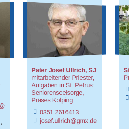
Pater Josef Ullrich, SJ
S
mitarbeitender Priester,
P
r
Aufgaben in St. Petrus:
Seniorenseelsorge,
Präses Kolping
z@
0351 2616413
josef.ullrich@gmx.de
,