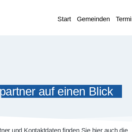
Start
Gemeinden
Termi
hner Platz
ner Platz
AKTUELLES
Vermeldungen
Pfarrmagazin
Gottesdienste
partner auf einen Blick
TERMINE
PFARREI
Selige Märtyrer
ner und Kontaktdaten finden Sie hier auch die
Sankt Marien . Cotta