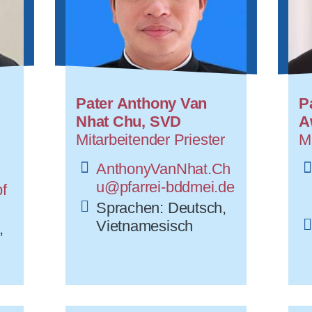
Pater Anthony Van
P
Nhat Chu, SVD
A
Mitarbeitender Priester
Mi
AnthonyVanNhat.Ch
u@pfarrei-bddmei.de
f
Sprachen: Deutsch,
Vietnamesisch
,