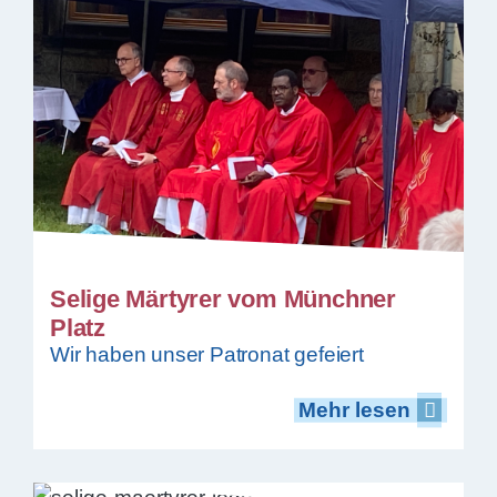
Selige Märtyrer vom Münchner
Platz
Wir haben unser Patronat gefeiert
Mehr lesen
Mehr lesen